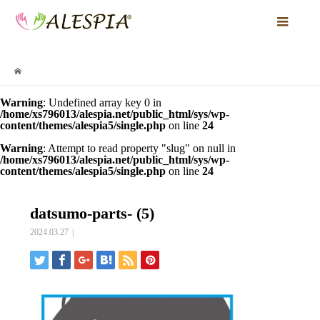
Warning
: Undefined array key 0 in
/home/xs796013/alespia.net/public_html/sys/wp-
content/themes/alespia5/single.php
on line
24
Warning
: Attempt to read property "slug" on null in
/home/xs796013/alespia.net/public_html/sys/wp-
content/themes/alespia5/single.php
on line
24
datsumo-parts- (5)
2024.03.27