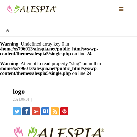
Warning
: Undefined array key 0 in
/home/xs796013/alespia.net/public_html/sys/wp-
content/themes/alespia5/single.php
on line
24
Warning
: Attempt to read property "slug" on null in
/home/xs796013/alespia.net/public_html/sys/wp-
content/themes/alespia5/single.php
on line
24
logo
2021.06.01