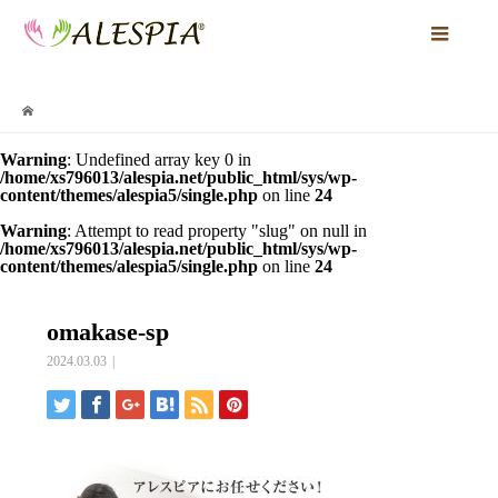
Warning
: Undefined array key 0 in
/home/xs796013/alespia.net/public_html/sys/wp-
content/themes/alespia5/single.php
on line
24
Warning
: Attempt to read property "slug" on null in
/home/xs796013/alespia.net/public_html/sys/wp-
content/themes/alespia5/single.php
on line
24
omakase-sp
2024.03.03