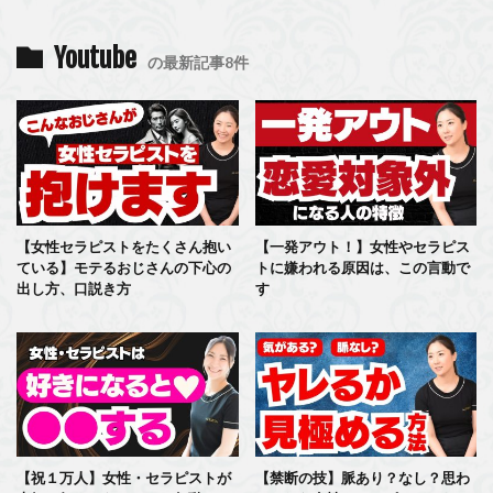
Youtube
の最新記事8件
【女性セラピストをたくさん抱い
【一発アウト！】女性やセラピス
ている】モテるおじさんの下心の
トに嫌われる原因は、この言動で
出し方、口説き方
す
【祝１万人】女性・セラピストが
【禁断の技】脈あり？なし？思わ