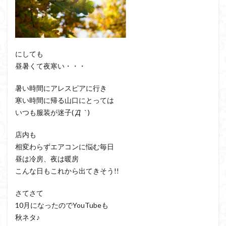
にしても
昼暑くて夜寒い・・・
暑い時間にアレスピアに行き
寒い時間に帰る山口にとっては
いつも服装が迷子(
´Д｀
)
店内も
相変わらずエアコンに悩む毎日
昼は冷房、夜は暖房
こんな日もこれから出てきそう!!
さてさて
10月になったのでYouTubeも
秋ネタ♪