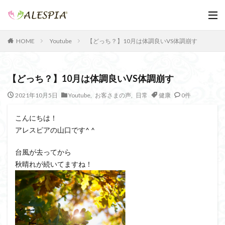
Youtube
【どっち？】10月は体調良いVS体調崩す
HOME
【どっち？】10月は体調良いVS体調崩す
2021年10月5日
Youtube
,
お客さまの声
,
日常
健康
0件
こんにちは！
アレスピアの山口です^ ^
台風が去ってから
秋晴れが続いてますね！