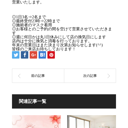
営業いたします。
◎1日3名⇒2名まで
◎最終受付23時⇒22時まで
◎施術者のマスク着用
◎お客様とのご予約の間を空けて営業させていただきま
す
◎週に何日かは丸1日休みにして店の換気日にします
店内は十分に換気と消毒を行っております。
年末の営業日はまた決まり次第お知らせします(^^)
皆様のご来店お待ちしております！
関連記事一覧